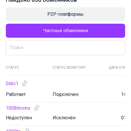
P2P-платформы
Частные обменники
СТАТУС
СТАТУС MONETORY
ДАТА ОТКРЫ
0xbc1
Работает
Подключен
14.1
100Bitcoins
Недоступен
Исключён
01.0