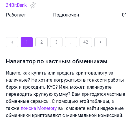
24BitBank
Работает
Подключен
01.0
1
2
3
...
42
Навигатор по частным обменникам
Ищете, как купить или продать криптовалюту за
наличные? Не хотите погружаться в тонкости работы
бирж и проходить KYC? Или, может, планируете
переводить крупную сумму? Вам пригодятся частные
обменные сервисы. С помощью этой таблицы, а
также
поиска Monetory
вы сможете найти надежные
обменники криптовалют с минимальной комиссией.