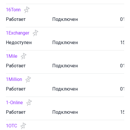
16Tonn
Работает
Подключен
01.0
1Exchanger
Недоступен
Подключен
15.0
1Mile
Работает
Подключен
01.0
1Million
Работает
Подключен
01.0
1-Online
Работает
Подключен
15.0
1OTC