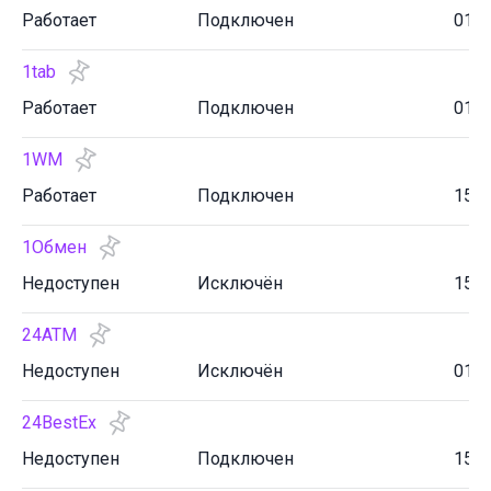
Работает
Подключен
01.0
1tab
Работает
Подключен
01.1
1WM
Работает
Подключен
15.0
1Обмен
Недоступен
Исключён
15.0
24ATM
Недоступен
Исключён
01.0
24BestEx
Недоступен
Подключен
15.0