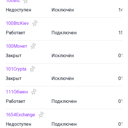
100Btc
Недоступен
Исключён
14.0
100BtcKiev
Работает
Подключен
15.1
100Монет
Закрыт
Исключён
01.0
101Crypta
Закрыт
Исключён
01.0
111Обмен
Работает
Подключен
01.0
1654Exchange
Недоступен
Подключен
01.1