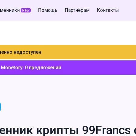
менники
Помощь
Партнёрам
Контакты
New
менно недоступен
 Monetory:
0
предложений
енник крипты 99Francs