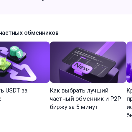
частных обменников
ть USDT за
Как выбрать лучший
К
е
частный обменник и P2P-
п
биржу за 5 минут
и
б