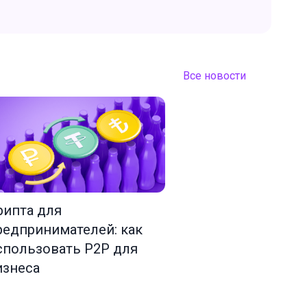
Все новости
рипта для
редпринимателей: как
спользовать P2P для
изнеса