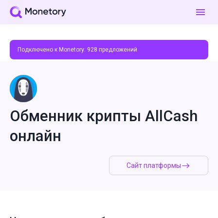
Подключено к Monetory:
928
предложений
Обменник крипты AllCash
онлайн
Сайт платформы