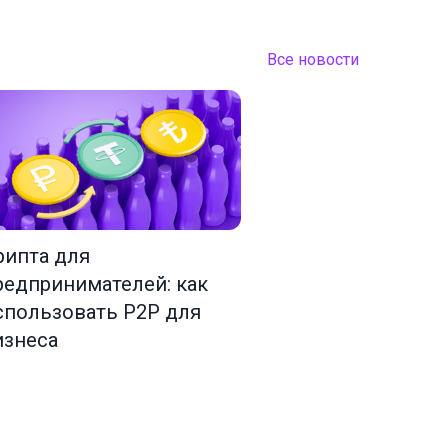
Все новости
рипта для
редпринимателей: как
спользовать P2P для
изнеса