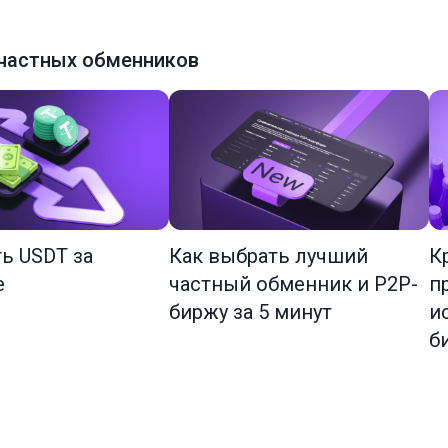
частных обменников
ть USDT за
Как выбрать лучший
К
е
частный обменник и P2P-
п
биржу за 5 минут
и
б