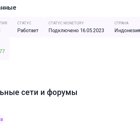
анные
ТИЯ
СТАТУС
СТАТУС MONETORY
СТРАНА
1
Работает
Подключено 16.05.2023
Индонези
77
ьные сети и форумы
ia