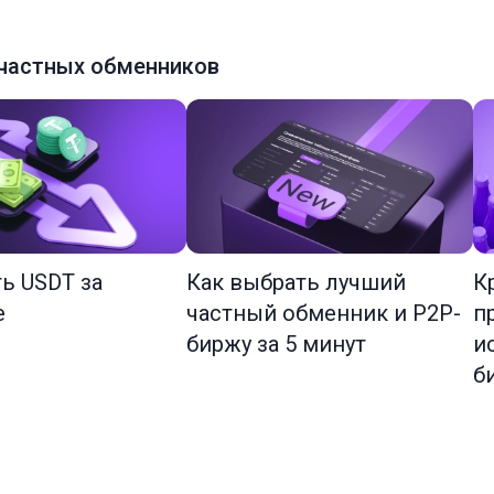
частных обменников
ть USDT за
Как выбрать лучший
К
е
частный обменник и P2P-
п
биржу за 5 минут
и
б