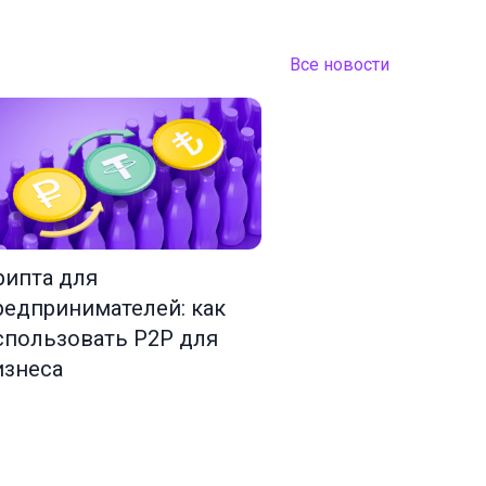
Все новости
рипта для
редпринимателей: как
спользовать P2P для
изнеса