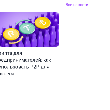
Все новости
рипта для
редпринимателей: как
спользовать P2P для
изнеса