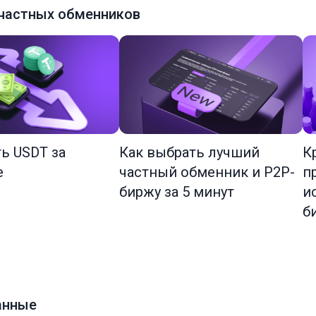
частных обменников
ть USDT за
Как выбрать лучший
К
е
частный обменник и P2P-
п
биржу за 5 минут
и
б
анные