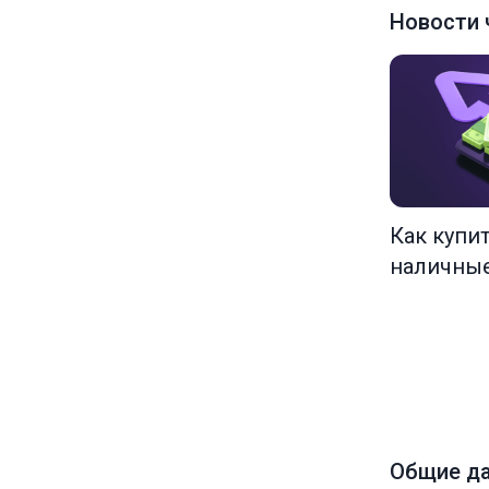
Новости 
Как купи
наличны
Общие д