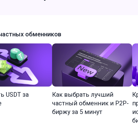
частных обменников
ть USDT за
Как выбрать лучший
К
е
частный обменник и P2P-
п
биржу за 5 минут
и
б