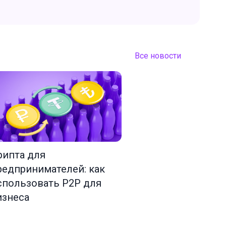
Все новости
рипта для
редпринимателей: как
спользовать P2P для
изнеса