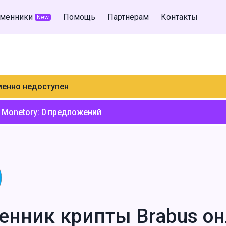
менники
Помощь
Партнёрам
Контакты
New
менно недоступен
 Monetory:
0
предложений
енник крипты Brabus о