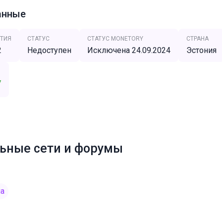
анные
ТИЯ
СТАТУС
СТАТУС MONETORY
СТРАНА
2
Недоступен
Исключена 24.09.2024
Эстония
7
ьные сети и форумы
ia