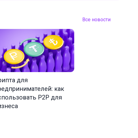
Все новости
рипта для
редпринимателей: как
спользовать P2P для
изнеса