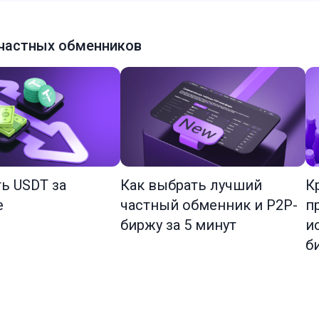
частных обменников
ть USDT за
Как выбрать лучший
К
е
частный обменник и P2P-
п
биржу за 5 минут
и
б