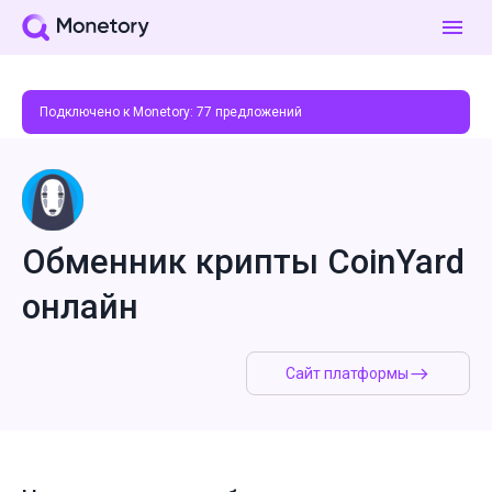
Подключено к Monetory:
77
предложений
Обменник крипты CoinYard
онлайн
Сайт платформы