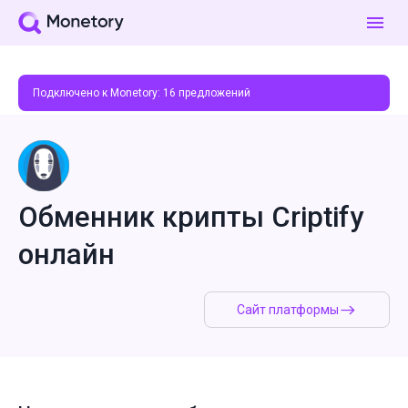
Подключено к Monetory:
16
предложений
Обменник крипты Criptify
онлайн
Сайт платформы