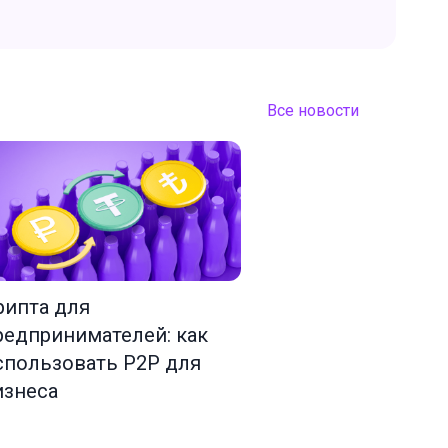
Все новости
рипта для
редпринимателей: как
спользовать P2P для
изнеса