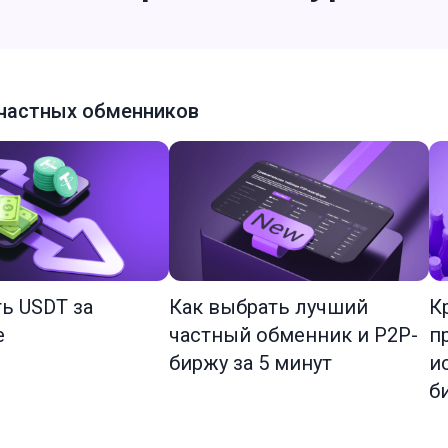
частных обменников
ть USDT за
Как выбрать лучший
К
е
частный обменник и P2P-
п
биржу за 5 минут
и
б