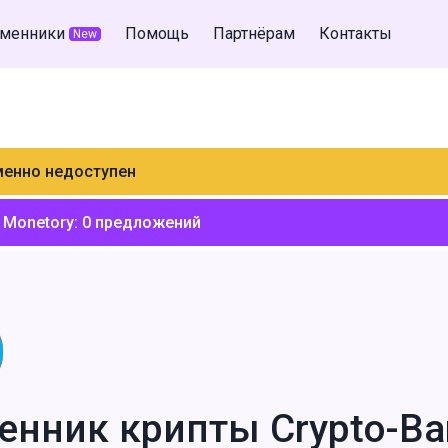
менники
Помощь
Партнёрам
Контакты
New
менно недоступен
 Monetory:
0
предложений
енник крипты Crypto-Ba