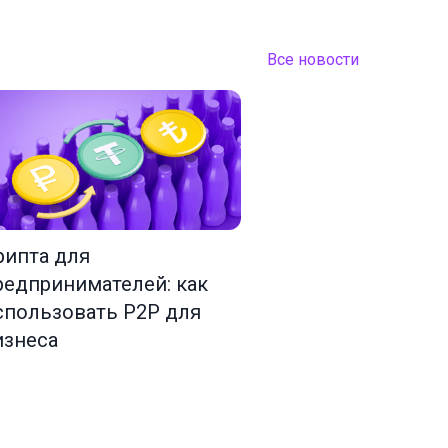
Все новости
рипта для
редпринимателей: как
спользовать P2P для
изнеса