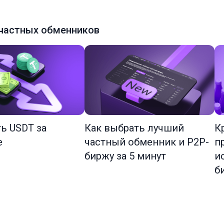
частных обменников
ть USDT за
Как выбрать лучший
К
е
частный обменник и P2P-
п
биржу за 5 минут
и
б