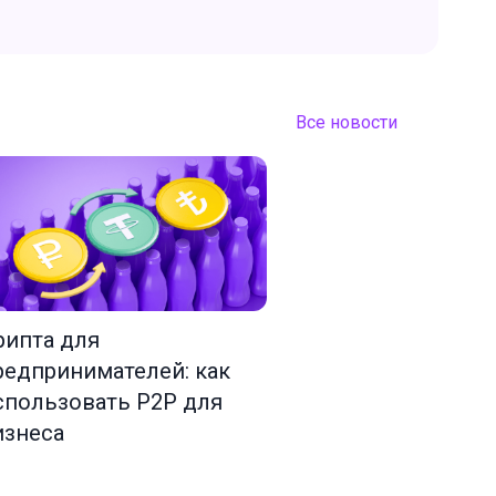
Все новости
рипта для
редпринимателей: как
спользовать P2P для
изнеса