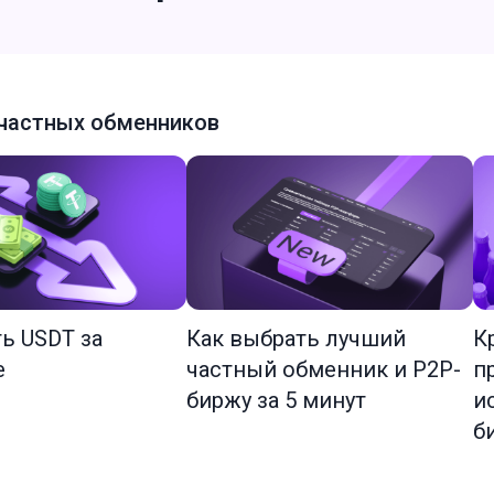
частных обменников
ть USDT за
Как выбрать лучший
К
е
частный обменник и P2P-
п
биржу за 5 минут
и
б