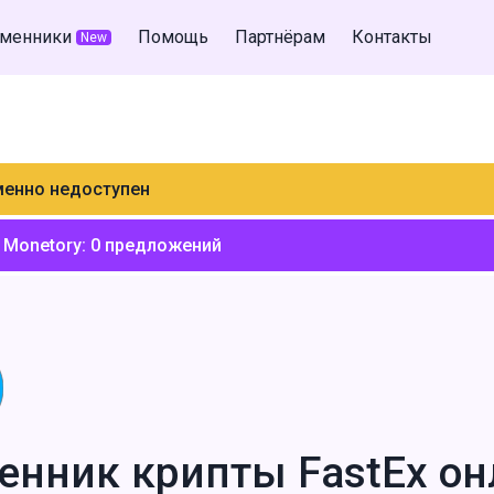
менники
Помощь
Партнёрам
Контакты
New
менно недоступен
 Monetory:
0
предложений
енник крипты FastEx он