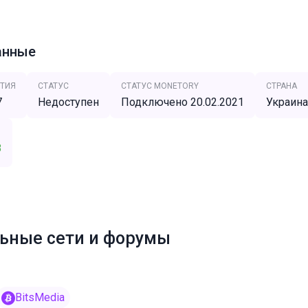
анные
ТИЯ
СТАТУС
СТАТУС MONETORY
СТРАНА
7
Недоступен
Подключено 20.02.2021
Украина
8
ьные сети и форумы
BitsMedia