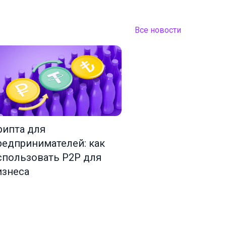
Все новости
рипта для
редпринимателей: как
спользовать P2P для
изнеса