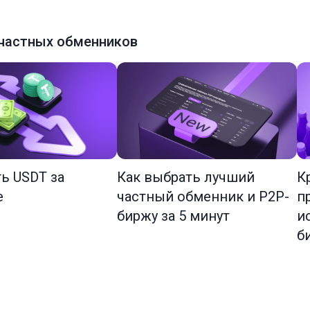
частных обменников
ть USDT за
Как выбрать лучший
К
е
частный обменник и P2P-
п
биржу за 5 минут
и
б