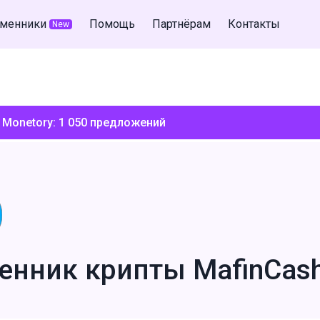
менники
Помощь
Партнёрам
Контакты
New
 Monetory:
1 050
предложений
енник крипты MafinCas