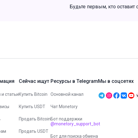
Будьте первым, кто оставит 
мация
Сейчас ищут
Ресурсы в Telegram
Мы в соцсетях
 и статьи
Купить Bitcoin
Основной канал
висы
Купить USDT
Чат Monetory
ь
Продать Bitcoin
Бот поддержки
@monetory_support_bot
рам
Продать USDT
Бот для поиска обмена