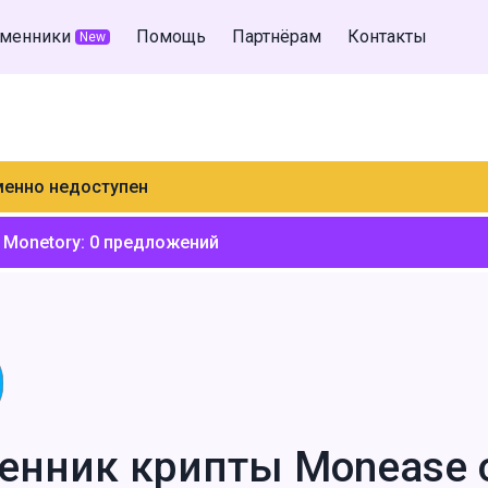
менники
Помощь
Партнёрам
Контакты
New
менно недоступен
 Monetory:
0
предложений
енник крипты Monease 