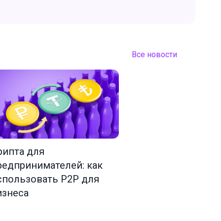
Все новости
рипта для
редпринимателей: как
спользовать P2P для
изнеса