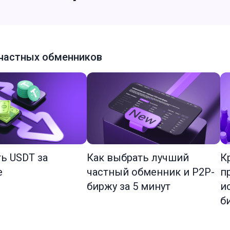
частных обменников
ть USDT за
Как выбрать лучший
К
е
частный обменник и P2P-
п
биржу за 5 минут
и
б