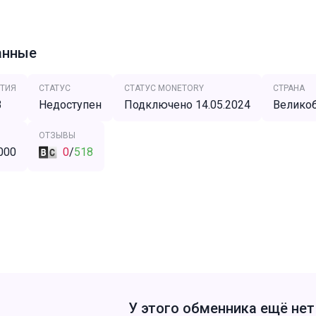
анные
ТИЯ
СТАТУС
СТАТУС MONETORY
СТРАНА
3
Недоступен
Подключено 14.05.2024
Великоб
ОТЗЫВЫ
000
0
/
518
У этого обменника ещё не