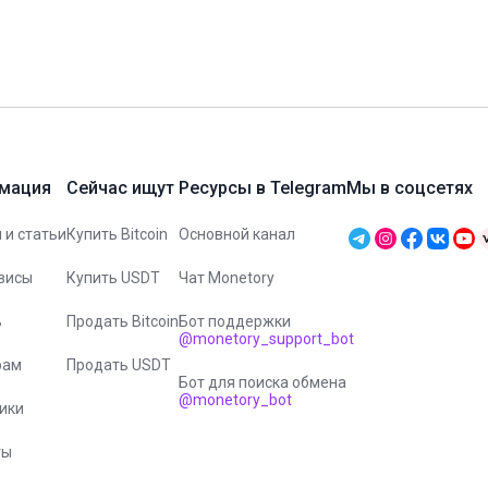
мация
Сейчас ищут
Ресурсы в Telegram
Мы в соцсетях
 и статьи
Купить Bitcoin
Основной канал
висы
Купить USDT
Чат Monetory
ь
Продать Bitcoin
Бот поддержки
@monetory_support_bot
рам
Продать USDT
Бот для поиска обмена
@monetory_bot
ики
ты