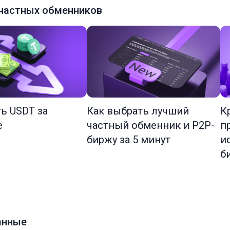
частных обменников
ть USDT за
Как выбрать лучший
К
е
частный обменник и P2P-
п
биржу за 5 минут
и
б
анные