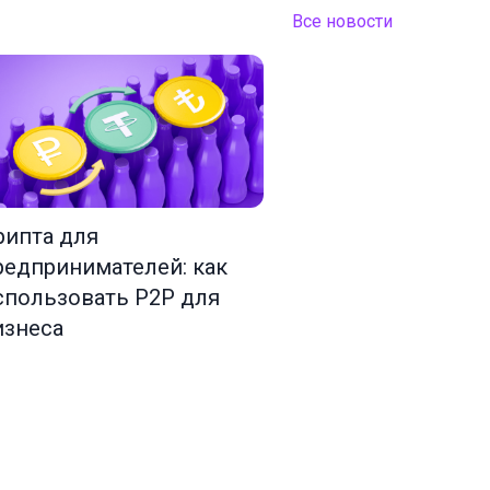
Все новости
рипта для
редпринимателей: как
спользовать P2P для
изнеса