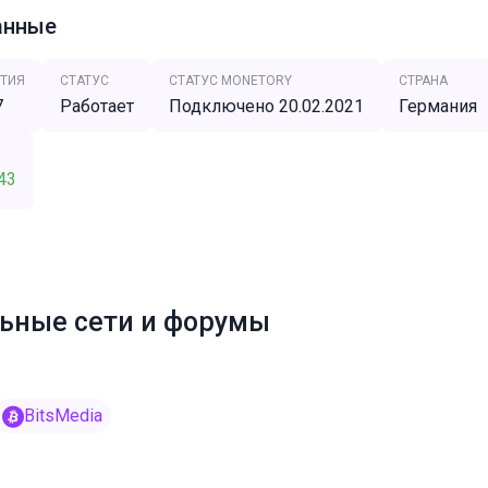
анные
ТИЯ
СТАТУС
СТАТУС MONETORY
СТРАНА
7
Работает
Подключено 20.02.2021
Германия
43
ьные сети и форумы
BitsMedia