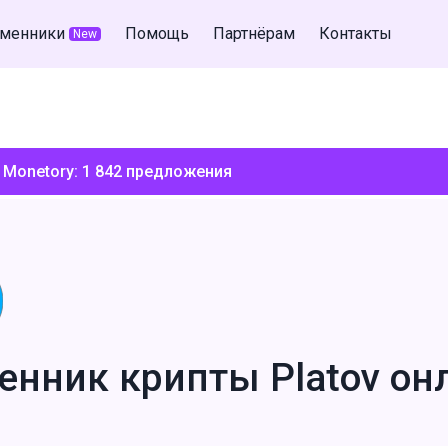
менники
Помощь
Партнёрам
Контакты
New
 Monetory:
1 842
предложения
енник крипты Platov он