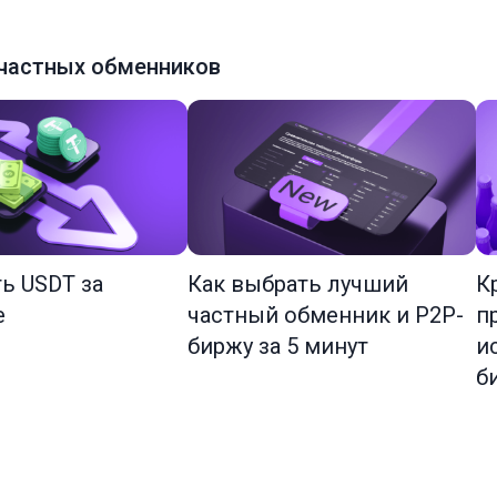
частных обменников
ть USDT за
Как выбрать лучший
К
е
частный обменник и P2P-
п
биржу за 5 минут
и
б