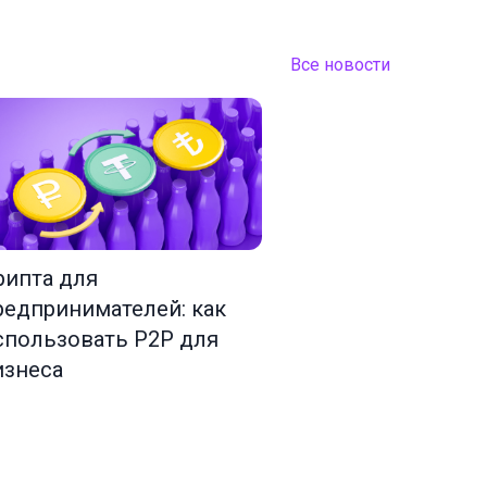
Все новости
рипта для
редпринимателей: как
спользовать P2P для
изнеса