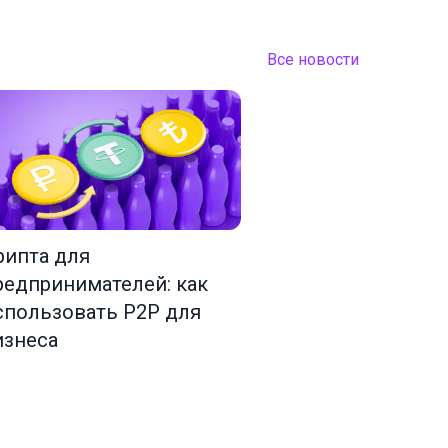
Все новости
рипта для
редпринимателей: как
спользовать P2P для
изнеса