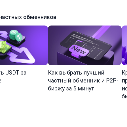
частных обменников
ть USDT за
Как выбрать лучший
К
е
частный обменник и P2P-
п
биржу за 5 минут
и
б