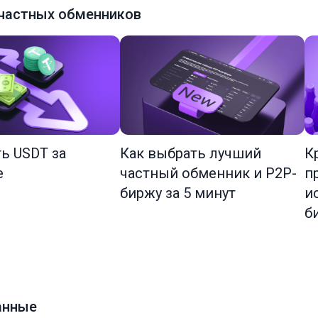
частных обменников
ть USDT за
Как выбрать лучший
К
е
частный обменник и P2P-
п
биржу за 5 минут
и
б
анные