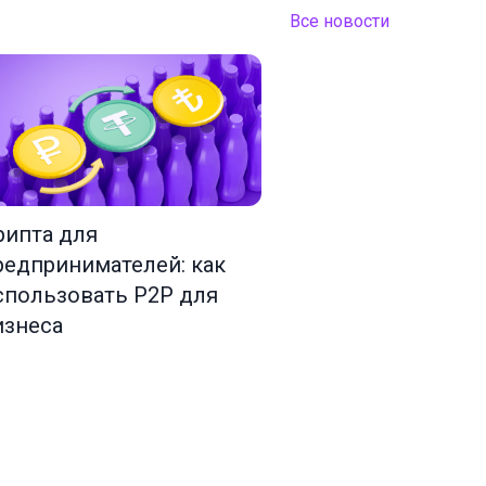
Все новости
рипта для
редпринимателей: как
спользовать P2P для
изнеса