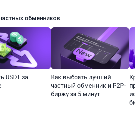
частных обменников
ть USDT за
Как выбрать лучший
К
е
частный обменник и P2P-
п
биржу за 5 минут
и
б