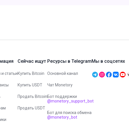
мация
Сейчас ищут
Ресурсы в Telegram
Мы в соцсетях
 и статьи
Купить Bitcoin
Основной канал
висы
Купить USDT
Чат Monetory
ь
Продать Bitcoin
Бот поддержки
@monetory_support_bot
рам
Продать USDT
Бот для поиска обмена
@monetory_bot
ики