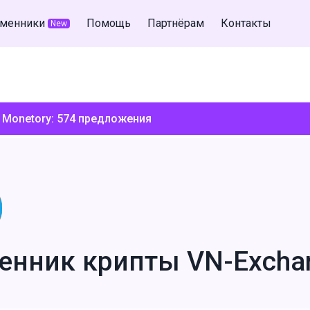
менники
Помощь
Партнёрам
Контакты
New
 Monetory:
574
предложения
енник крипты VN-Excha