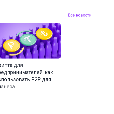
Все новости
рипта для
редпринимателей: как
спользовать P2P для
изнеса