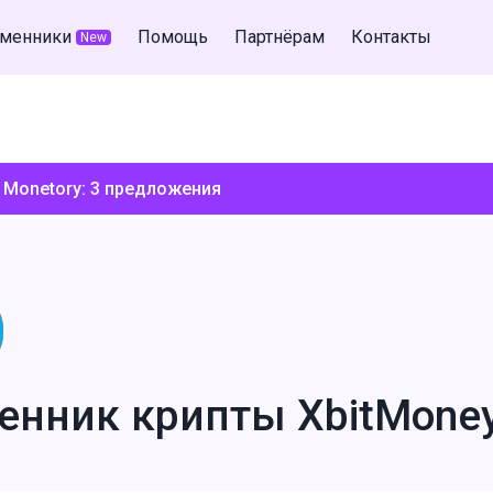
менники
Помощь
Партнёрам
Контакты
New
 Monetory:
3
предложения
енник крипты XbitMone