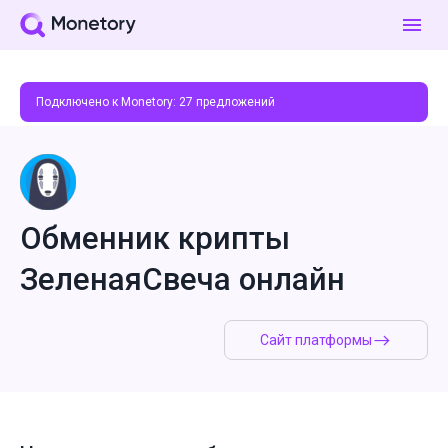
Подключено к Monetory:
27
предложений
Обменник крипты
ЗеленаяСвеча онлайн
Сайт платформы