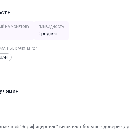
ость
ИЙ НА MONETORY
ЛИКВИДНОСТЬ
Средняя
ИАТНЫЕ ВАЛЮТЫ P2P
UAH
гуляция
отметкой "Верифицирован" вызывает большее доверие у др