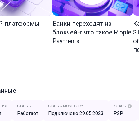
2P-платформы
Банки переходят на
К
блокчейн: что такое Ripple
$
Payments
о
п
анные
ТИЯ
СТАТУС
СТАТУС MONETORY
КЛАСС
8
Работает
Подключено 29.05.2023
P2P