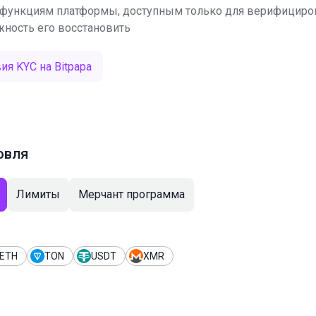
функциям платформы, доступным только для верифицирова
жность его восстановить
ия KYC на Bitpapa
овля
Лимиты
Мерчант программа
ETH
TON
USDT
XMR