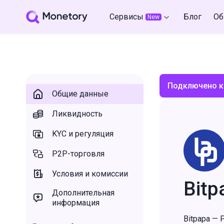
Сервисы
Блог
Об
New
Подключено к
Общие данные
Ликвидность
KYC и регуляция
P2P-торговля
Условия и комиссии
Bitp
Дополнительная
информация
Bitpapa —