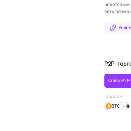
некоторым 
есть возмо
Услов
P2P-торг
Coins P2P
COINS P2P
BTC