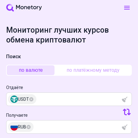
Мониторинг лучших курсов
обмена криптовалют
Поиск
по валюте
по платёжному методу
Отдаёте
USDT
Получаете
RUB