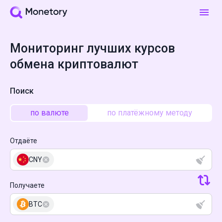
Мониторинг лучших курсов
обмена криптовалют
Поиск
по валюте
по платёжному методу
Отдаёте
CNY
Получаете
BTC