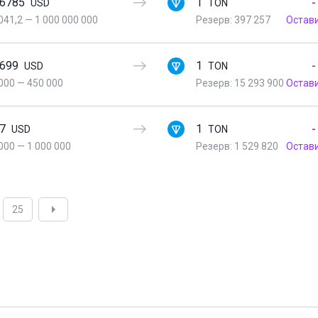
36785
1
-
USD
TON
041,2
—
1 000 000 000
Резерв: 397 257
Остав
3699
1
-
USD
TON
000
—
450 000
Резерв: 15 293 900
Остав
37
1
-
USD
TON
000
—
1 000 000
Резерв: 1 529 820
Остав
25