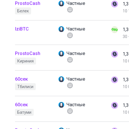
ProstoCash
Частные
1,
Белек
10 
IziBTC
Частные
1,
30
ProstoCash
Частные
1,
Кириния
10 
60сек
Частные
1,
Тбилиси
10 
60сек
Частные
1,
Батуми
10 