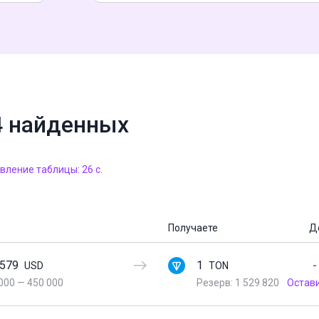
4 найденных
ление таблицы: 26 с.
Получаете
Д
3579
1
-
USD
TON
000
—
450 000
Резерв: 1 529 820
Остав