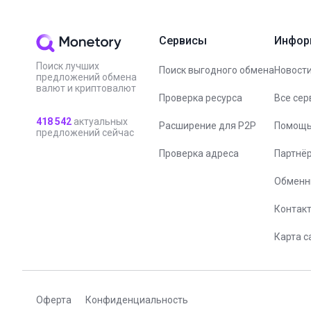
Сервисы
Инфор
Поиск лучших
Поиск выгодного обмена
Новости
предложений обмена
валют и криптовалют
Проверка ресурса
Все сер
418 542
актуальных
Расширение для P2P
Помощ
предложений сейчас
Проверка адреса
Партнё
Обменн
Контак
Карта с
Оферта
Конфиденциальность