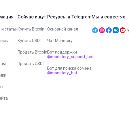
мация
Сейчас ищут
Ресурсы в Telegram
Мы в соцсетях
 и статьи
Купить Bitcoin
Основной канал
висы
Купить USDT
Чат Monetory
ь
Продать Bitcoin
Бот поддержки
@monetory_support_bot
рам
Продать USDT
Бот для поиска обмена
@monetory_bot
ики
ты
айта