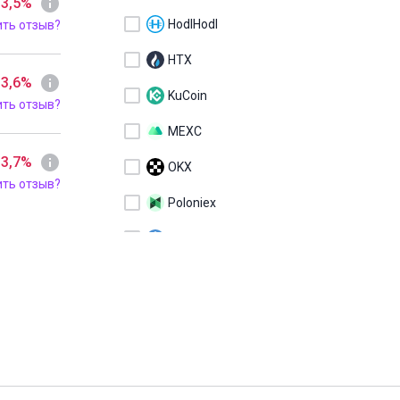
 3,5%
HodlHodl
ить отзыв?
HTX
 3,6%
KuCoin
ить отзыв?
MEXC
 3,7%
OKX
ить отзыв?
Poloniex
Sigen
Telegram Wallet