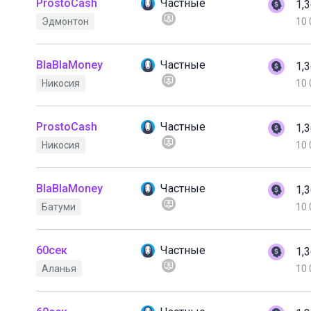
ProstoCash
Частные
1,
Эдмонтон
10 
BlaBlaMoney
Частные
1,
Никосия
10 
ProstoCash
Частные
1,
Никосия
10 
BlaBlaMoney
Частные
1,
Батуми
10 
60сек
Частные
1,
Аланья
10 