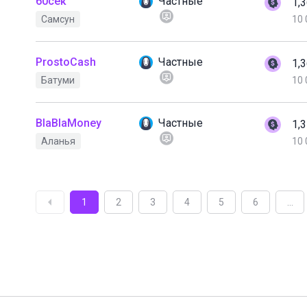
60сек
Частные
1,
Самсун
10 
ProstoCash
Частные
1,
Батуми
10 
BlaBlaMoney
Частные
1,
Аланья
10 
1
2
3
4
5
6
...