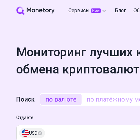
Сервисы
Блог
Об
New
Мониторинг лучших 
обмена криптовалют
Поиск
по валюте
по платёжному м
Отдаёте
USD