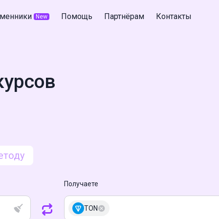
менники
Помощь
Партнёрам
Контакты
New
курсов
етоду
Получаете
TON