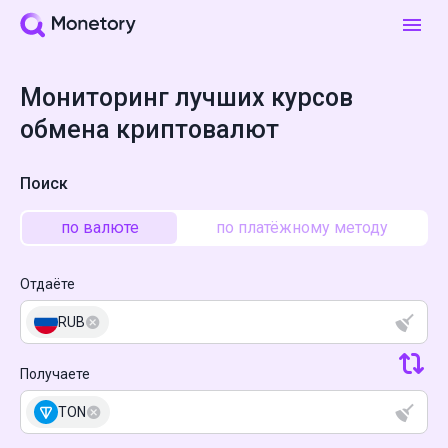
Мониторинг лучших курсов
обмена криптовалют
Поиск
по валюте
по платёжному методу
Отдаёте
RUB
Получаете
TON