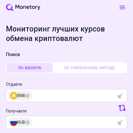
Мониторинг лучших курсов
обмена криптовалют
Поиск
по валюте
по платёжному методу
Отдаёте
BNB
Получаете
RUB