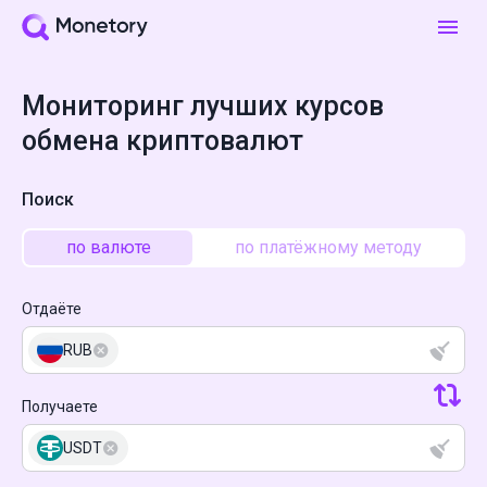
Мониторинг лучших курсов
обмена криптовалют
Поиск
по валюте
по платёжному методу
Отдаёте
RUB
Получаете
USDT