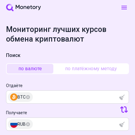
Мониторинг лучших курсов
обмена криптовалют
Поиск
по валюте
по платёжному методу
Отдаёте
BTC
Получаете
RUB