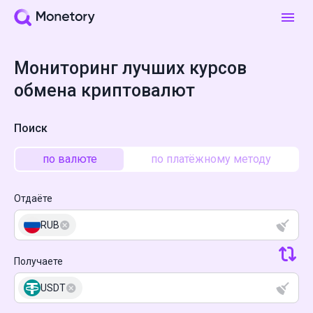
Мониторинг лучших курсов
обмена криптовалют
Поиск
по валюте
по платёжному методу
Отдаёте
RUB
Получаете
USDT