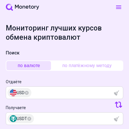
Мониторинг лучших курсов
обмена криптовалют
Поиск
по валюте
по платёжному методу
Отдаёте
USD
Получаете
USDT