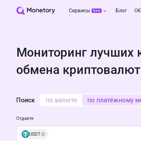
Сервисы
Блог
Об
New
Мониторинг лучших 
обмена криптовалют
Поиск
по валюте
по платёжному м
Отдаёте
USDT