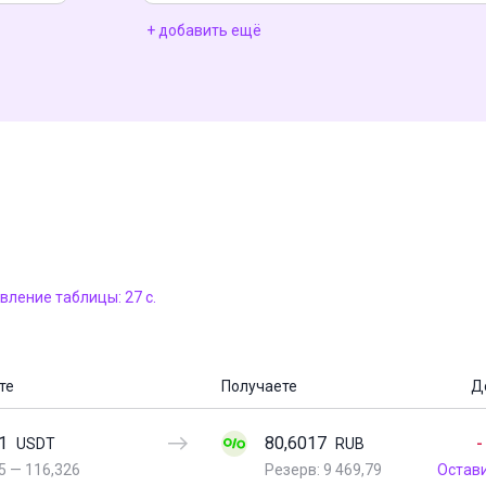
+ добавить ещё
ление таблицы: 27 с.
те
Получаете
Д
1
80,6017
-
USDT
RUB
5
—
116,326
Резерв: 9 469,79
Остав