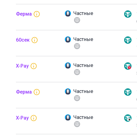
Частные
Ферма
Частные
60сек
Частные
X-Pay
Частные
Ферма
Частные
X-Pay