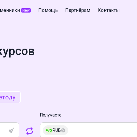
менники
Помощь
Партнёрам
Контакты
New
курсов
етоду
Получаете
RUB