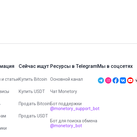
мация
Сейчас ищут
Ресурсы в Telegram
Мы в соцсетях
 и статьи
Купить Bitcoin
Основной канал
висы
Купить USDT
Чат Monetory
ь
Продать Bitcoin
Бот поддержки
@monetory_support_bot
рам
Продать USDT
Бот для поиска обмена
@monetory_bot
ики