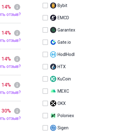
Bybit
- 14%
ить отзыв?
EMCD
Garantex
- 14%
ить отзыв?
Gate.io
HodlHodl
- 14%
ить отзыв?
HTX
KuCoin
- 14%
MEXC
ить отзыв?
OKX
- 30%
Poloniex
ить отзыв?
Sigen