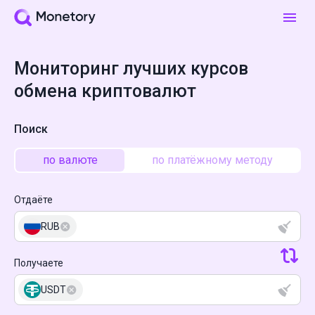
Мониторинг лучших курсов
обмена криптовалют
Поиск
по валюте
по платёжному методу
Отдаёте
RUB
Получаете
USDT