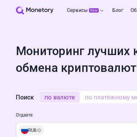
Сервисы
Блог
Об
New
Мониторинг лучших 
обмена криптовалют
Поиск
по валюте
по платёжному м
Отдаёте
RUB