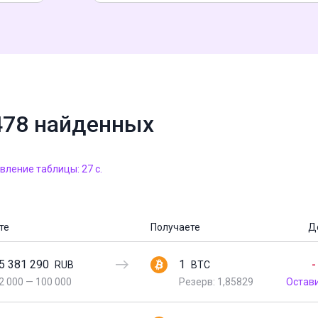
478 найденных
ление таблицы: 27 с.
те
Получаете
Д
5 381 290
1
-
RUB
BTC
2 000
—
100 000
Резерв: 1,85829
Остав