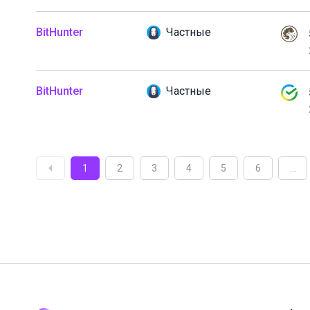
BitHunter
Частные
BitHunter
Частные
1
2
3
4
5
6
...