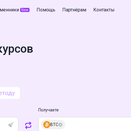
менники
Помощь
Партнёрам
Контакты
New
курсов
етоду
Получаете
BTC