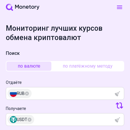
Мониторинг лучших курсов
обмена криптовалют
Поиск
по валюте
по платёжному методу
Отдаёте
RUB
Получаете
USDT