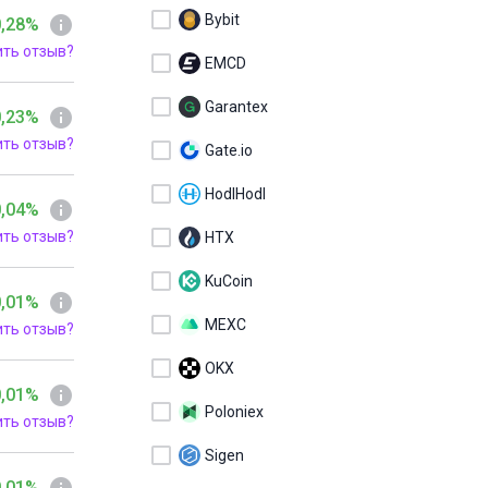
Bybit
0,28%
ить отзыв?
EMCD
Garantex
0,23%
ить отзыв?
Gate.io
HodlHodl
0,04%
ить отзыв?
HTX
KuCoin
0,01%
MEXC
ить отзыв?
OKX
0,01%
Poloniex
ить отзыв?
Sigen
0,01%