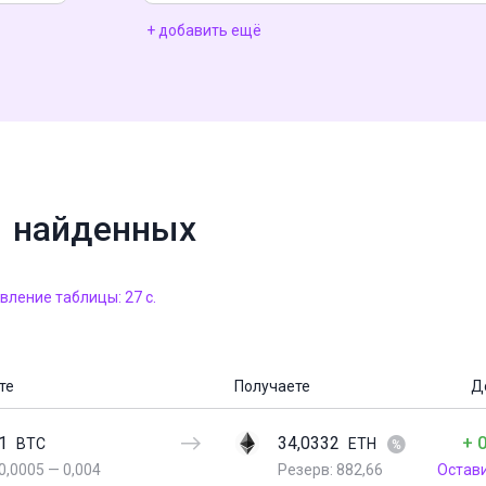
+ добавить ещё
1 найденных
ление таблицы: 27 с.
те
Получаете
Д
1
34,0332
+ 
BTC
ETH
0,0005
—
0,004
Резерв: 882,66
Остав