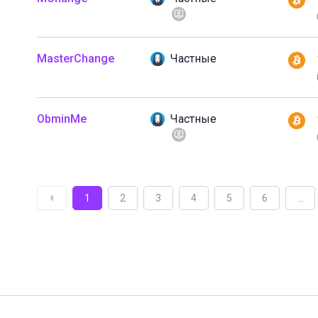
MasterChange
Частные
ObminMe
Частные
1
2
3
4
5
6
...