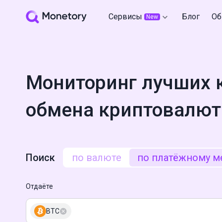
Сервисы
Блог
Об
New
Мониторинг лучших 
обмена криптовалют
Поиск
по валюте
по платёжному м
Отдаёте
BTC