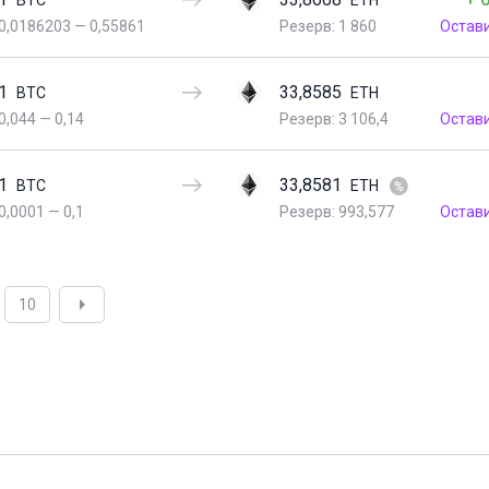
BTC
ETH
0,0186203
—
0,55861
Резерв: 1 860
Остав
1
33,8585
BTC
ETH
0,044
—
0,14
Резерв: 3 106,4
Остав
1
33,8581
BTC
ETH
0,0001
—
0,1
Резерв: 993,577
Остав
10