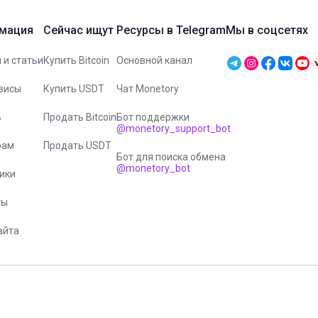
мация
Сейчас ищут
Ресурсы в Telegram
Мы в соцсетях
 и статьи
Купить Bitcoin
Основной канал
висы
Купить USDT
Чат Monetory
ь
Продать Bitcoin
Бот поддержки
@monetory_support_bot
рам
Продать USDT
Бот для поиска обмена
@monetory_bot
ики
ты
айта