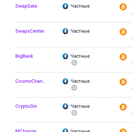
SwapGate
Частные
SwapsCenter
Частные
BigBank
Частные
CosmoChanger
Частные
CryptoGin
Частные
MChange
Частные