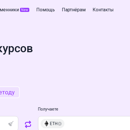
менники
Помощь
Партнёрам
Контакты
New
курсов
етоду
Получаете
ETH