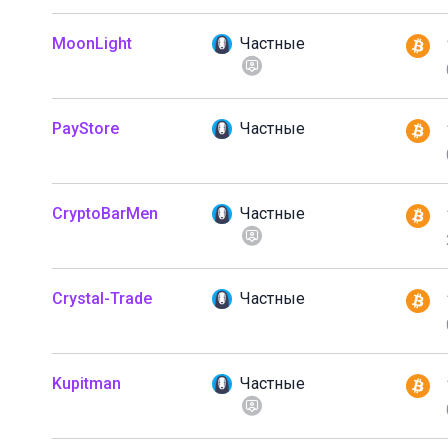
MoonLight
Частные
PayStore
Частные
CryptoBarMen
Частные
Crystal-Trade
Частные
Kupitman
Частные