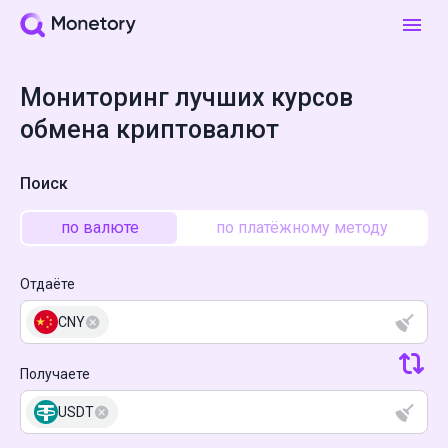
Мониторинг лучших курсов
обмена криптовалют
Поиск
по валюте
по платёжному методу
Отдаёте
CNY
Получаете
USDT