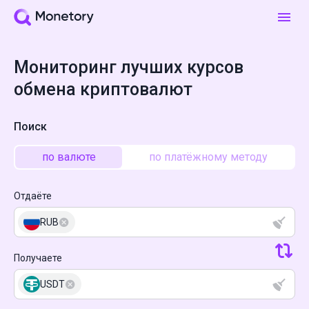
Мониторинг лучших курсов
обмена криптовалют
Поиск
по валюте
по платёжному методу
Отдаёте
RUB
Получаете
USDT