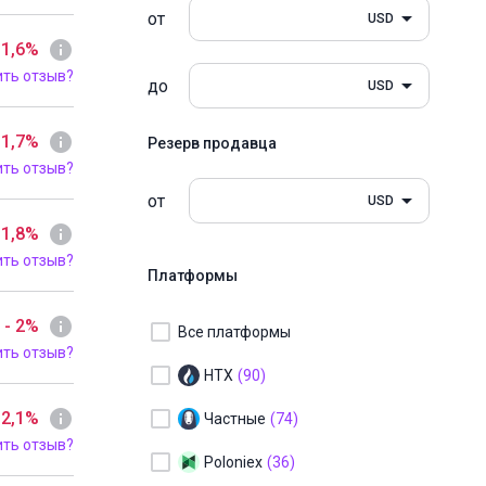
от
USD
 1,6%
ить отзыв?
до
USD
 1,7%
Резерв продавца
ить отзыв?
от
USD
 1,8%
ить отзыв?
Платформы
- 2%
Все платформы
ить отзыв?
HTX
(90)
 2,1%
Частные
(74)
ить отзыв?
Poloniex
(36)