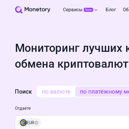
Сервисы
Блог
Об
New
Мониторинг лучших 
обмена криптовалют
Поиск
по валюте
по платёжному м
Отдаёте
EUR