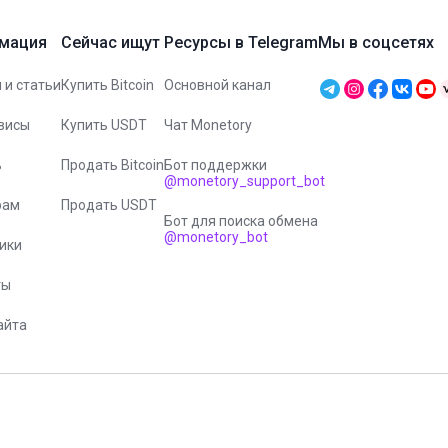
мация
Сейчас ищут
Ресурсы в Telegram
Мы в соцсетях
 и статьи
Купить Bitcoin
Основной канал
висы
Купить USDT
Чат Monetory
ь
Продать Bitcoin
Бот поддержки
@monetory_support_bot
рам
Продать USDT
Бот для поиска обмена
@monetory_bot
ики
ты
айта