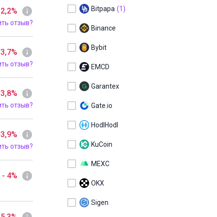
Bitpapa
(1)
 2,2%
ить отзыв?
Binance
Bybit
 3,7%
ить отзыв?
EMCD
Garantex
 3,8%
ить отзыв?
Gate.io
HodlHodl
 3,9%
KuCoin
ить отзыв?
MEXC
- 4%
OKX
Sigen
 5,3%