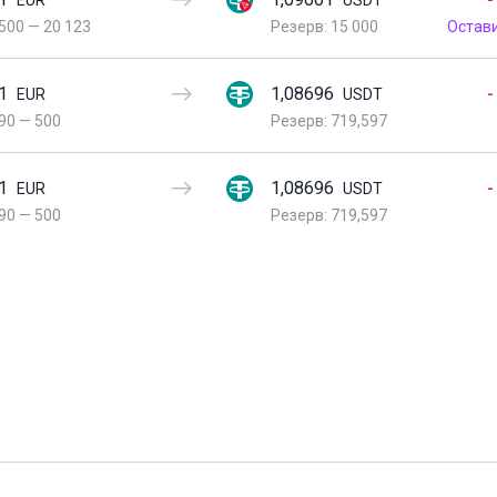
EUR
USDT
500
—
20 123
Резерв: 15 000
Остав
1
1,08696
-
EUR
USDT
90
—
500
Резерв: 719,597
1
1,08696
-
EUR
USDT
90
—
500
Резерв: 719,597