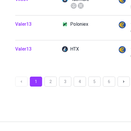
Valer13
Poloniex
Valer13
HTX
1
2
3
4
5
6