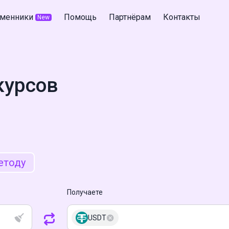
менники
Помощь
Партнёрам
Контакты
New
курсов
етоду
Получаете
USDT