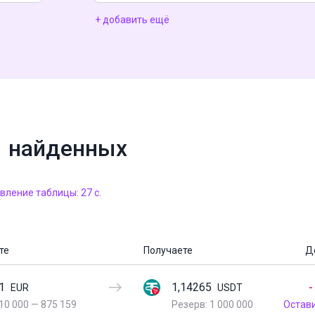
+ добавить ещё
1 найденных
ление таблицы: 27 с.
те
Получаете
Д
1
1,14265
-
EUR
USDT
10 000
—
875 159
Резерв: 1 000 000
Остав