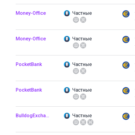
Money-Office
Частные
Money-Office
Частные
PocketBank
Частные
PocketBank
Частные
BulldogExchange
Частные