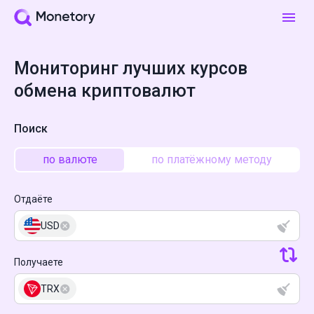
Мониторинг лучших курсов
обмена криптовалют
Поиск
по валюте
по платёжному методу
Отдаёте
USD
Получаете
TRX