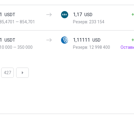
1
1,17
+
USDT
USD
85,4701
—
854,701
Резерв: 233 154
1
1,11111
+
USDT
USD
10 000
—
350 000
Резерв: 12 998 400
Остав
427