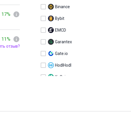
Binance
 17%
Bybit
EMCD
 11%
Garantex
ить отзыв?
Gate.io
HodlHodl
KuCoin
MEXC
OKX
Sigen
Telegram Wallet