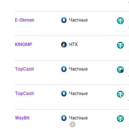
E-Obmen
Частные
KINGMP
HTX
TopCash
Частные
TopCash
Частные
WayBit
Частные