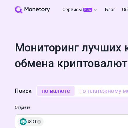
Сервисы
Блог
Об
New
Мониторинг лучших 
обмена криптовалют
Поиск
по валюте
по платёжному м
Отдаёте
USDT