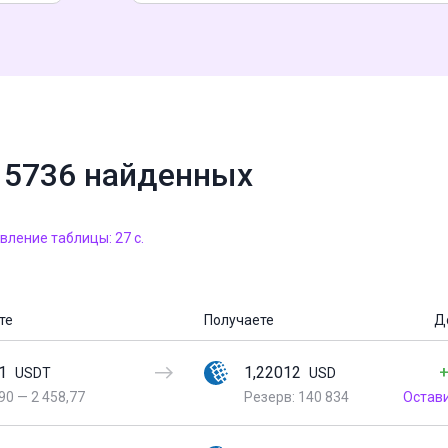
15736 найденных
ление таблицы: 27 с.
те
Получаете
Д
1
1,22012
+
USDT
USD
90
—
2 458,77
Резерв: 140 834
Остав