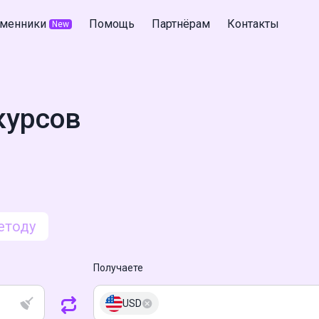
менники
Помощь
Партнёрам
Контакты
New
курсов
етоду
Получаете
USD