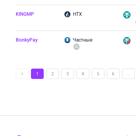
KINGMP
HTX
BonkyPay
Частные
1
2
3
4
5
6
...