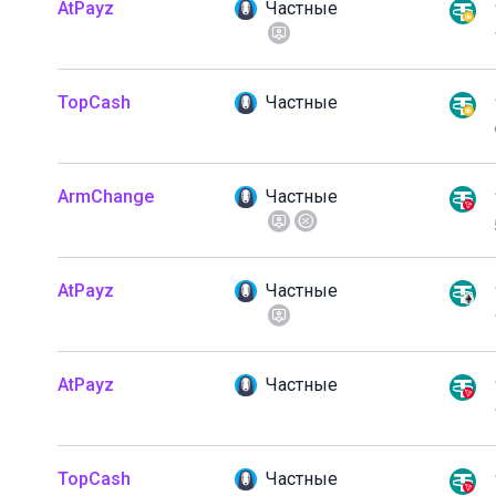
AtPayz
Частные
TopCash
Частные
ArmChange
Частные
AtPayz
Частные
AtPayz
Частные
TopCash
Частные