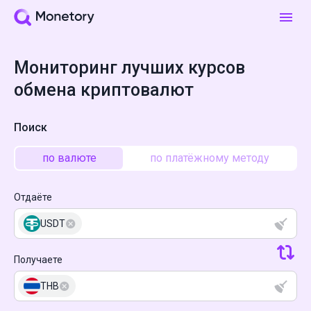
Мониторинг лучших курсов
обмена криптовалют
Поиск
по валюте
по платёжному методу
Отдаёте
USDT
Получаете
THB