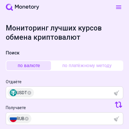
Мониторинг лучших курсов
обмена криптовалют
Поиск
по валюте
по платёжному методу
Отдаёте
USDT
Получаете
RUB