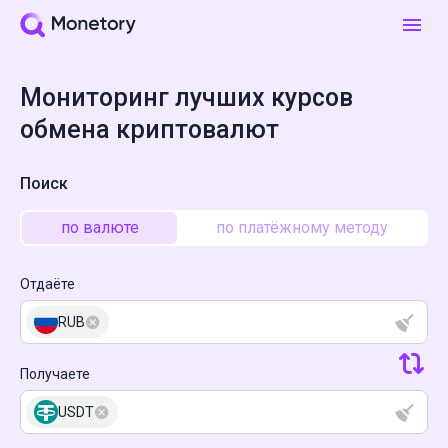
Мониторинг лучших курсов
обмена криптовалют
Поиск
по валюте
по платёжному методу
Отдаёте
RUB
Получаете
USDT