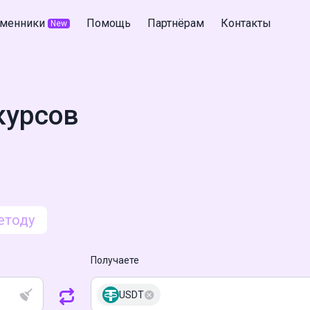
менники
Помощь
Партнёрам
Контакты
New
курсов
етоду
Получаете
USDT