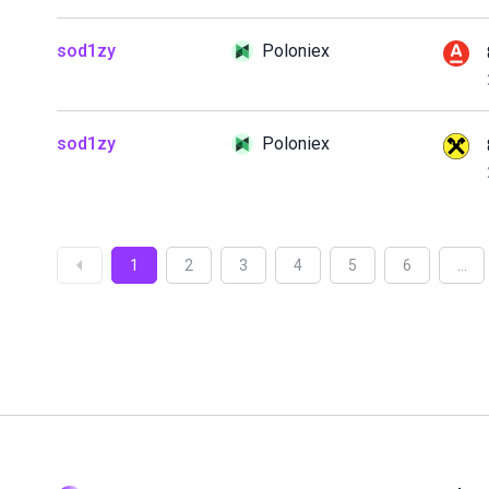
sod1zy
Poloniex
sod1zy
Poloniex
1
2
3
4
5
6
...