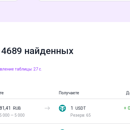
14689 найденных
ление таблицы: 27 с.
те
Получаете
Д
81,41
1
+ 
RUB
USDT
5 000
—
5 000
Резерв: 65