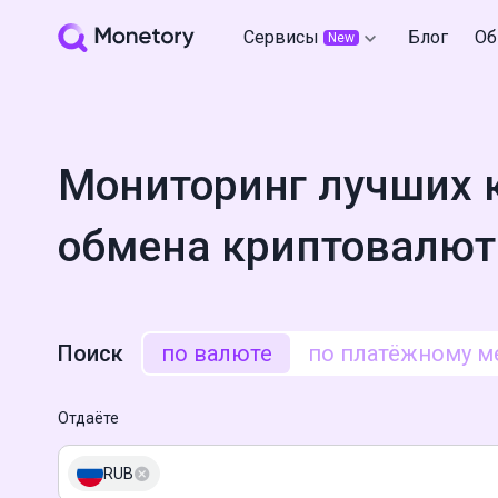
Сервисы
Блог
Об
New
Мониторинг лучших 
обмена криптовалют
Поиск
по валюте
по платёжному м
Отдаёте
RUB