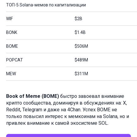
ТОП-5 Solana-мемов по капитализации
WIF
$2B
BONK
$1.4B
BOME
$506M
POPCAT
$489M
MEW
$311M
Book of Meme (BOME)
быстро завоевал внимание
крипто сообщества, доминируя в обсуждениях на: X,
Reddit, Telegram и даже на 4Chan. Успех BOME не
только повысил интерес к мемкоинам на Solana, но и
привлек внимание к самой экосистеме SOL.