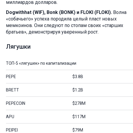
миллиардов долларов.
Dogwithhat (WIF), Bonk (BONK) и FLOKI (FLOKI).
Волна
«собачьего» успеха породила целый пласт новых
мемкоинов. Они следуют по стопам своих «старших
братьев», демонстрируя уверенный рост.
Лягушки
ТОП-5 «лягушек» по капитализации
PEPE
$3.8B
BRETT
$1.2B
PEPECOIN
$278M
APU
$117M
PEIPEI
$79M