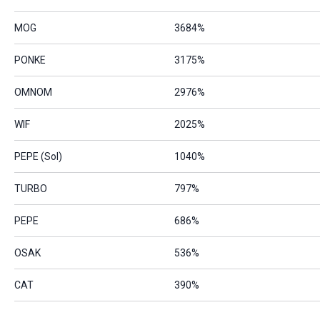
MOG
3684%
PONKE
3175%
OMNOM
2976%
WIF
2025%
PEPE (Sol)
1040%
TURBO
797%
PEPE
686%
OSAK
536%
CAT
390%