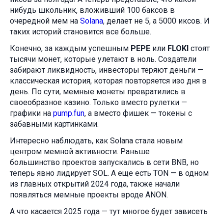
нибудь школьник, вложивший 100 баксов в
очередной мем на
Solana
, делает не 5, а 5000 иксов. И
таких историй становится все больше.
Конечно, за каждым успешным
PEPE
или
FLOKI
стоят
тысячи монет, которые улетают в ноль. Создатели
забирают ликвидность, инвесторы теряют деньги —
классическая история, которая повторяется изо дня в
день. По сути, мемные монеты превратились в
своеобразное казино. Только вместо рулетки —
графики на
pump.fun
, а вместо фишек — токены с
забавными картинками.
Интересно наблюдать, как Solana стала новым
центром мемной активности. Раньше
большинство проектов запускались в сети BNB, но
теперь явно лидирует SOL. А еще есть TON — в одном
из главных открытий 2024 года, также начали
появляться мемные проекты вроде ANON.
А что касается 2025 года — тут многое будет зависеть