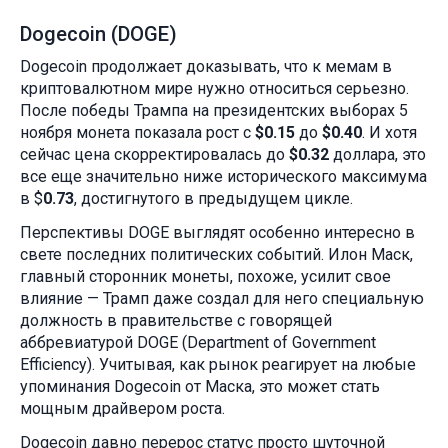
Dogecoin (DOGE)
Dogecoin продолжает доказывать, что к мемам в
криптовалютном мире нужно относиться серьезно.
После победы Трампа на президентских выборах 5
ноября монета показала рост с
$0.15
до
$0.40
. И хотя
сейчас цена скорректировалась до
$0.32
доллара, это
все еще значительно ниже исторического максимума
в $
0.73
, достигнутого в предыдущем цикле.
Перспективы DOGE выглядят особенно интересно в
свете последних политических событий. Илон Маск,
главный сторонник монеты, похоже, усилит свое
влияние — Трамп даже создал для него специальную
должность в правительстве с говорящей
аббревиатурой DOGE (Department of Government
Efficiency). Учитывая, как рынок реагирует на любые
упоминания Dogecoin от Маска, это может стать
мощным драйвером роста.
Dogecoin давно перерос статус просто шуточной