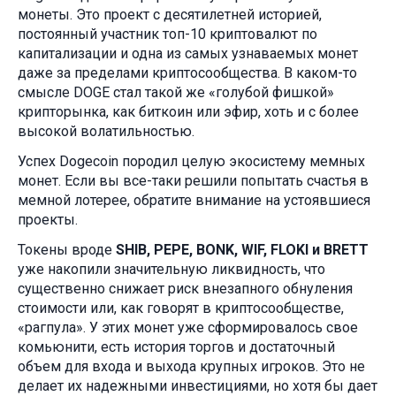
монеты. Это проект с десятилетней историей,
постоянный участник топ-10 криптовалют по
капитализации и одна из самых узнаваемых монет
даже за пределами криптосообщества. В каком-то
смысле DOGE стал такой же «голубой фишкой»
крипторынка, как биткоин или эфир, хоть и с более
высокой волатильностью.
Успех Dogecoin породил целую экосистему мемных
монет. Если вы все-таки решили попытать счастья в
мемной лотерее, обратите внимание на устоявшиеся
проекты.
Токены вроде
SHIB, PEPE, BONK, WIF, FLOKI и BRETT
уже накопили значительную ликвидность, что
существенно снижает риск внезапного обнуления
стоимости или, как говорят в криптосообществе,
«рагпула». У этих монет уже сформировалось свое
комьюнити, есть история торгов и достаточный
объем для входа и выхода крупных игроков. Это не
делает их надежными инвестициями, но хотя бы дает