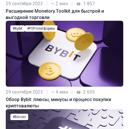
29 сентября 2023
|
~ 2 мин
|
1 857
Расширение Monetory.Toolkit для быстрой и
выгодной торговли
#Bybit
#P2P-платформы
29 сентября 2023
|
~ 4 мин
|
2 655
Обзор Bybit: плюсы, минусы и процесс покупки
криптовалюты
#Bitcoin