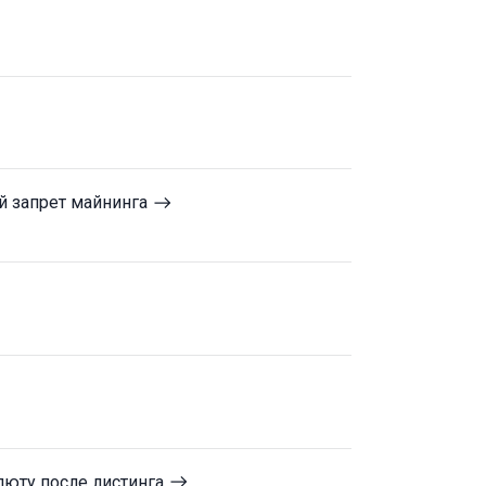
й запрет майнинга
алюту после листинга