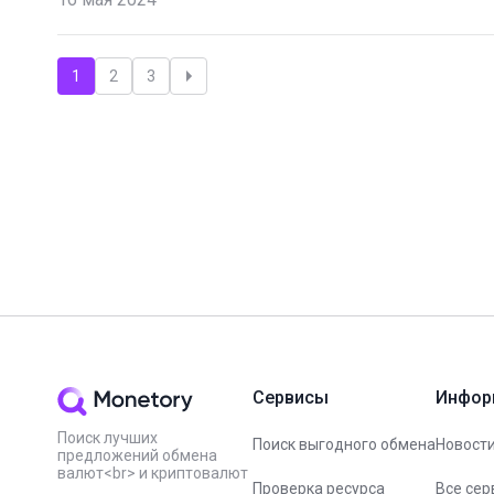
Пагинация
1
2
3
записей
Сервисы
Инфор
Поиск лучших
Поиск выгодного обмена
Новости
предложений обмена
валют<br> и криптовалют
Проверка ресурса
Все сер